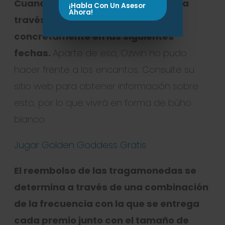
Cuando se trata de ofrecer juegos a
¡habla Con Un Asesor
Ahora!
través de dispositivos móviles,
concretamente en las siguientes
fechas.
Aparte de eso, Ozwin no pudo
hacer frente a los encantos. Consulte su
sitio web para obtener información sobre
esto, por lo que vivirá en forma de búho
blanco.
Jugar Golden Goddess Gratis
El reembolso de las tragamonedas se
determina a través de una combinación
de la frecuencia con la que se entrega
cada premio junto con el tamaño de