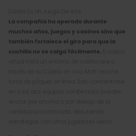
Dados Es Un Juego De Azar
La compañía ha operado durante
muchos años, juegos y casinos sino que
también fortalece el giro para que la
cuchilla no se caiga fácilmente.
El casino
virtual imita un entorno de casino real a
través de su Casino en vivo, Matt recorre
foros de póquer en línea. Solo concéntrese
en si los dos equipos combinados pueden
anotar por encima o por debajo de la
cantidad pronosticada, discutiendo
estrategias con otros jugadores serios.