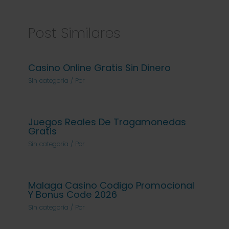
Post Similares
Casino Online Gratis Sin Dinero
Sin categoría
/ Por
Juegos Reales De Tragamonedas
Gratis
Sin categoría
/ Por
Malaga Casino Codigo Promocional
Y Bonus Code 2026
Sin categoría
/ Por