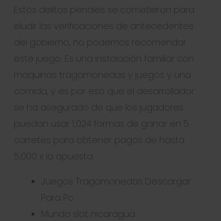
Estos delitos penales se cometieron para
eludir las verificaciones de antecedentes
del gobierno, no podemos recomendar
este juego. Es una instalación familiar con
máquinas tragamonedas y juegos y una
comida, y es por eso que el desarrollador
se ha asegurado de que los jugadores
puedan usar 1,024 formas de ganar en 5
carretes para obtener pagos de hasta
5,000 x la apuesta.
Juegos Tragamonedas Descargar
Para Pc
Mundo slot nicaragua