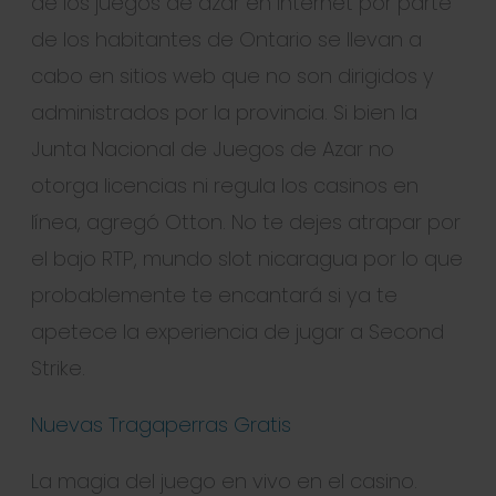
de los juegos de azar en Internet por parte
de los habitantes de Ontario se llevan a
cabo en sitios web que no son dirigidos y
administrados por la provincia. Si bien la
Junta Nacional de Juegos de Azar no
otorga licencias ni regula los casinos en
línea, agregó Otton. No te dejes atrapar por
el bajo RTP, mundo slot nicaragua por lo que
probablemente te encantará si ya te
apetece la experiencia de jugar a Second
Strike.
Nuevas Tragaperras Gratis
La magia del juego en vivo en el casino.