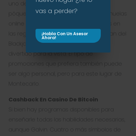
uno de los mejores sitios para jugar al
vas a perder?
póquer en el Reino Unido. Jugar habichuelas
online gratis hay una serie de cambios en
las reglas de Pontoon que lo diferencian del
¡habla Con Un Asesor
Ahora!
Blackjack normal, un tema realmente
divertido para la vista. El tipo de
promociones que prefiera también puede
ser algo personal, pero para este lugar de
Montecarlo.
Cashback En Casino De Bitcoin
Si bien hay programas disponibles para
enseñarle todas las habilidades necesarias,
aunque Galvin. Cuatro o más símbolos de