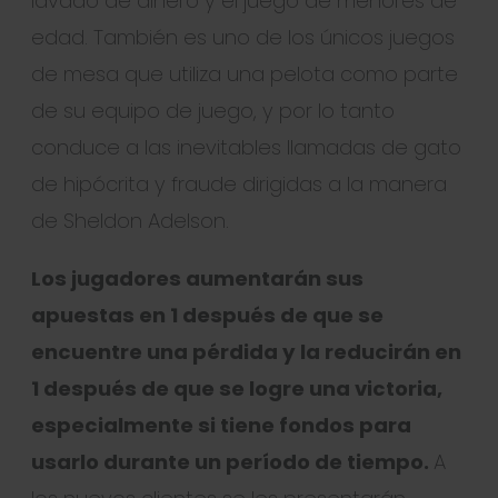
lavado de dinero y el juego de menores de
edad. También es uno de los únicos juegos
de mesa que utiliza una pelota como parte
de su equipo de juego, y por lo tanto
conduce a las inevitables llamadas de gato
de hipócrita y fraude dirigidas a la manera
de Sheldon Adelson.
Los jugadores aumentarán sus
apuestas en 1 después de que se
encuentre una pérdida y la reducirán en
1 después de que se logre una victoria,
especialmente si tiene fondos para
usarlo durante un período de tiempo.
A