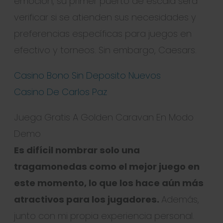
emoción, su primer puerto de escala será
verificar si se atienden sus necesidades y
preferencias específicas para juegos en
efectivo y torneos. Sin embargo, Caesars.
Casino Bono Sin Deposito Nuevos
Casino De Carlos Paz
Juega Gratis A Golden Caravan En Modo
Demo
Es difícil nombrar solo una
tragamonedas como el mejor juego en
este momento, lo que los hace aún más
atractivos para los jugadores.
Además,
junto con mi propia experiencia personal.