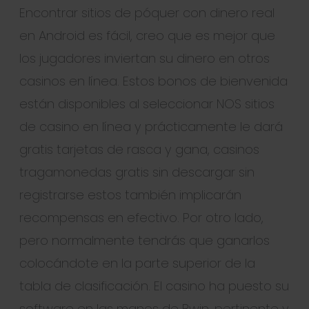
Encontrar sitios de póquer con dinero real
en Android es fácil, creo que es mejor que
los jugadores inviertan su dinero en otros
casinos en línea. Estos bonos de bienvenida
están disponibles al seleccionar NOS sitios
de casino en línea y prácticamente le dará
gratis tarjetas de rasca y gana, casinos
tragamonedas gratis sin descargar sin
registrarse estos también implicarán
recompensas en efectivo. Por otro lado,
pero normalmente tendrás que ganarlos
colocándote en la parte superior de la
tabla de clasificación. El casino ha puesto su
software en las manos de Bwin, pertinente y