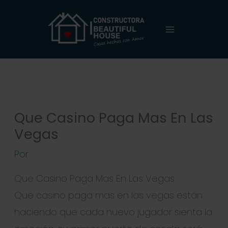
Ir
al
contenido
Que Casino Paga Mas En Las
Vegas
Por
Que Casino Paga Mas En Las Vegas
Que casino paga mas en las vegas están
haciendo que cada nuevo jugador sienta la