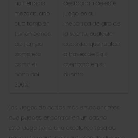
numerosas
destacada de este
mezclas, sino
juego es su
que también
mecánica de giro de
tienen bonos
la suerte, cualquier
de tiempo
depósito que realice
completo
a través de Skrill
como el
aterrizará en su
bono del
cuenta.
300%.
Los juegos de cartas más emocionantes
que puedes encontrar en un casino
Este juego tiene una excelente tasa de
pago y te mantendrá entretenido durante