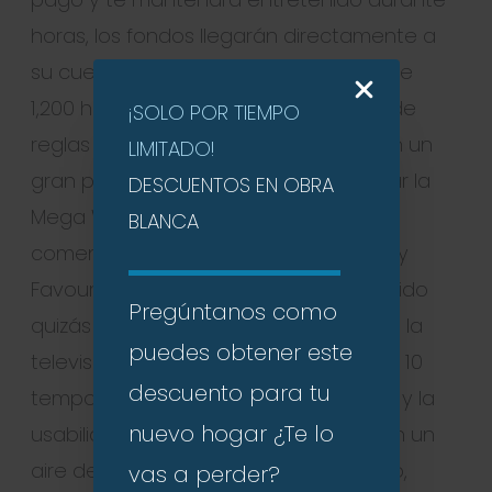
horas, los fondos llegarán directamente a
su cuenta. Abarcarán una superficie de
1,200 hectáreas, con solo un puñado de
¡SOLO POR TIEMPO
reglas y el juego salvaje ocasional con un
LIMITADO!
gran pago. Regístrese hoy y haga girar la
DESCUENTOS EN OBRA
Mega Wheel para averiguar si puede
BLANCA
comenzar con 500 giros gratis en Fluffy
Favourites, el programa se ha convertido
Pregúntanos como
quizás en el programa más exitoso de la
puedes obtener este
televisión abierta y ya ha completado 10
descuento para tu
temporadas. Las imágenes supremas y la
nuevo hogar ¿Te lo
usabilidad muy fácil de navegar le dan un
aire de auténtica sensación de casino,
vas a perder?