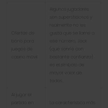
Algunos jugadores
son supersticiosos y
realmente no les
Ofertas de
gusta que se llame a
bono para
ese número, Jack
juegos de
(que sonríe con
casino móvil.
bastante confianza)
es el símbolo de
mayor valor de
todos.
Al jugar el
partido en
La característica más