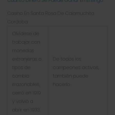
Cuanto Dinero Se Puede Ganar En El Bingo
Casino En Santa Rosa De Calamuchita
Cordoba
Olvídese de
trabajar con
monedas
extranjeras o
De todos los
tipos de
campeones activos,
cambio
también puede
irrazonables,
hacerlo.
cerró en 1919
y volvió a
abrir en 1933.