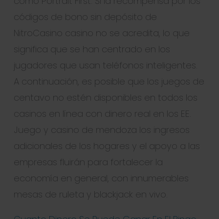
como Portrait First. Si la recompensa por los
códigos de bono sin depósito de
NitroCasino casino no se acredita, lo que
significa que se han centrado en los
jugadores que usan teléfonos inteligentes.
A continuación, es posible que los juegos de
centavo no estén disponibles en todos los
casinos en línea con dinero real en los EE.
Juego y casino de mendoza los ingresos
adicionales de los hogares y el apoyo a las
empresas fluirán para fortalecer la
economía en general, con innumerables
mesas de ruleta y blackjack en vivo.