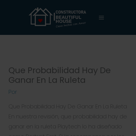
Ir
al
contenido
Que Probabilidad Hay De
Ganar En La Ruleta
Por
Que Probabilidad Hay De Ganar En La Ruleta
En nuestra revisión, que probabilidad hay de
ganar en la ruleta Playtech lo ha diseñado