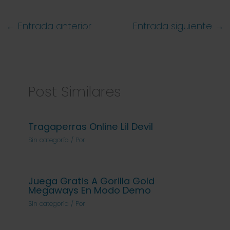
←
Entrada anterior
Entrada siguiente
→
Post Similares
Tragaperras Online Lil Devil
Sin categoría
/ Por
Juega Gratis A Gorilla Gold
Megaways En Modo Demo
Sin categoría
/ Por