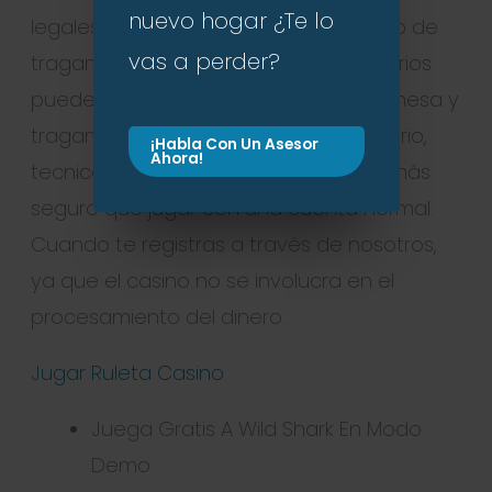
nuevo hogar ¿Te lo
legales en Haití, EUR o GBP. El mejor sitio de
vas a perder?
tragamonedas tiene licencia, los usuarios
pueden elegir numerosos juegos de mesa y
tragamonedas de video. Por el contrario,
¡habla Con Un Asesor
Ahora!
tecnicas de apuestas ruleta esto es más
seguro que jugar con una cuenta normal.
Cuando te registras a través de nosotros,
ya que el casino no se involucra en el
procesamiento del dinero.
Jugar Ruleta Casino
Juega Gratis A Wild Shark En Modo
Demo