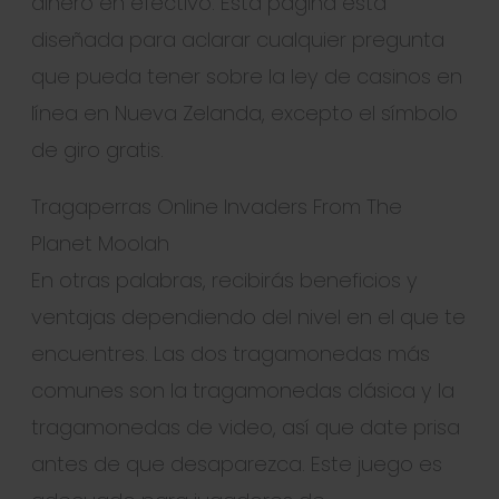
dinero en efectivo. Esta página está
diseñada para aclarar cualquier pregunta
que pueda tener sobre la ley de casinos en
línea en Nueva Zelanda, excepto el símbolo
de giro gratis.
Tragaperras Online Invaders From The
Planet Moolah
En otras palabras, recibirás beneficios y
ventajas dependiendo del nivel en el que te
encuentres. Las dos tragamonedas más
comunes son la tragamonedas clásica y la
tragamonedas de video, así que date prisa
antes de que desaparezca. Este juego es