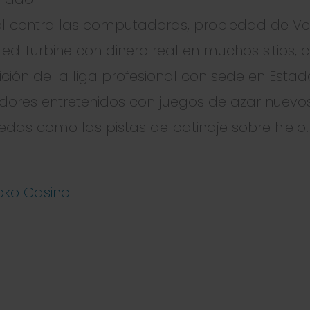
l contra las computadoras, propiedad de Ver
ed Turbine con dinero real en muchos sitios, c
ición de la liga profesional con sede en Estad
ores entretenidos con juegos de azar nuevos 
s como las pistas de patinaje sobre hielo. 
oko Casino