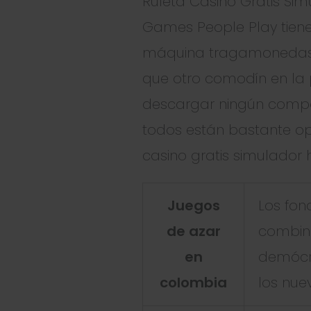
Ruleta Casino Gratis Si
Games People Play tiene
máquina tragamonedas s
que otro comodín en la 
descargar ningún compon
todos están bastante op
casino gratis simulador 
Juegos
Los fon
de azar
combina
en
demócra
colombia
los nuev