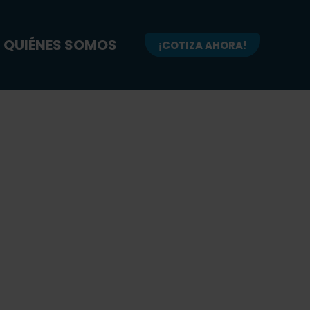
QUIÉNES SOMOS
¡COTIZA AHORA!