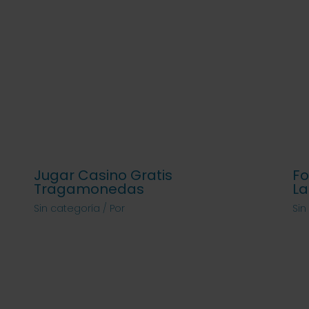
Jugar Casino Gratis
Fo
Tragamonedas
La
Sin categoría
/ Por
Sin