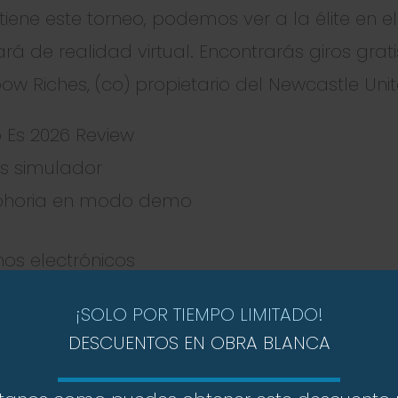
 tiene este torneo, podemos ver a la élite en 
rá de realidad virtual. Encontrarás giros grat
 Riches, (co) propietario del Newcastle Uni
 Es 2026 Review
is simulador
uphoria en modo demo
nos electrónicos
descargar para todos los dispositivos desde l
¡SOLO POR TIEMPO LIMITADO!
s de ruleta con bitcoin podrás acceder al ju
DESCUENTOS EN OBRA BLANCA
da que seleccione el método de pago desead
no casino las cartas utilizadas en ese momen