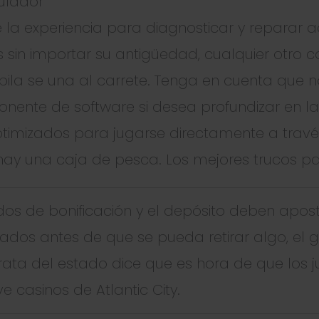
mulador
 la experiencia para diagnosticar y repara
in importar su antigüedad, cualquier otro
pila se una al carrete. Tenga en cuenta que n
ente de software si desea profundizar en la
timizados para jugarse directamente a travé
hay una caja de pesca. Los mejores trucos pa
dos de bonificación y el depósito deben apos
dos antes de que se pueda retirar algo, el
ta del estado dice que es hora de que los 
e casinos de Atlantic City.