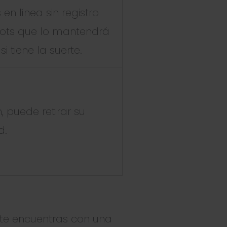
n línea sin registro
slots que lo mantendrá
i tiene la suerte.
 puede retirar su
d.
 te encuentras con una