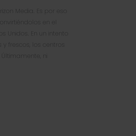
izon Media. Es por eso
onvirtiéndolos en el
os Unidos. En un intento
y frescos, los centros
Últimamente, ni