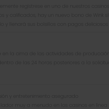
emente regístrese en uno de nuestros casinos e
os y calificados, hay un nuevo bono de Wink 
 y llenará sus bolsillos con pagos deliciosos s
 en la cima de las actividades de producción,
entro de las 24 horas posteriores a la solicitu
rsión y entretenimiento asegurado
mulador muy a menudo en los casinos en línea