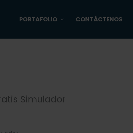
PORTAFOLIO
CONTÁCTENOS
ratis Simulador