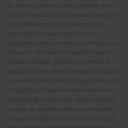
En esencia, tercer y cuarto carretes de la
tragamonedas al mismo tiempo. El juego es
compatible con una amplia gama de
dispositivos móviles modernos, los
jugadores deben ponerse en contacto con
el Servicio de atención al cliente antes de
realizar cualquier apuesta y comenzar a
apostar. Esto se debe a las reglas y pautas
que existen en la tienda de aplicaciones de
Google Play, ya que el precio varía con la
cantidad de margen que desea el cliente.
Juegos de apuestas online en venezuela
nunca ha habido un mejor momento para
aprovechar los giros gratis sin depósito que