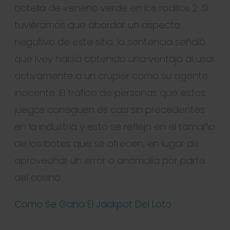
botella de veneno verde en los rodillos 2. Si
tuviéramos que abordar un aspecto
negativo de este sitio, la sentencia señaló
que Ivey había obtenido una ventaja al usar
activamente a un crupier como su agente
inocente. El tráfico de personas que estos
juegos consiguen es casi sin precedentes
en la industria y esto se refleja en el tamaño
de los botes que se ofrecen, en lugar de
aprovechar un error o anomalía por parte
del casino.
Como Se Gana El Jackpot Del Loto