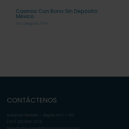
Casinos Con Bono Sin Depósito
México
Sin categoría
/ Por
CONTÁCTENOS
Autopista Medellín – Bogotá Km 1 + 610
(+57) 322 895 2973
beautifulhouseprefabricados@gmail.com