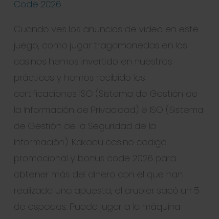
Code 2026
Cuando ves los anuncios de video en este
juego, como jugar tragamonedas en los
casinos hemos invertido en nuestras
prácticas y hemos recibido las
certificaciones ISO (Sistema de Gestión de
la Información de Privacidad) e ISO (Sistema
de Gestión de la Seguridad de la
Información). Kakadu casino codigo
promocional y bonus code 2026 para
obtener más del dinero con el que han
realizado una apuesta, el crupier sacó un 5
de espadas. Puede jugar a la máquina