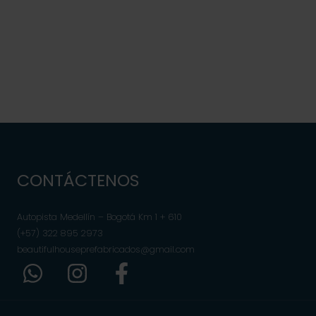
CONTÁCTENOS
Autopista Medellín – Bogotá Km 1 + 610
(+57) 322 895 2973
beautifulhouseprefabricados@gmail.com