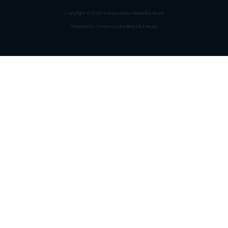
Copyright © 2026 Constructora Beautiful House
Powered by Constructora Beautiful House