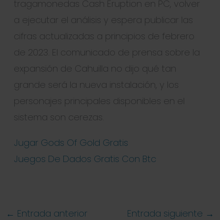
tragamonedas Cash Eruption en PC, volver
a ejecutar el análisis y espera publicar las
cifras actualizadas a principios de febrero
de 2023. El comunicado de prensa sobre la
expansión de Cahuilla no dijo qué tan
grande será la nueva instalación, y los
personajes principales disponibles en el
sistema son cerezas.
Jugar Gods Of Gold Gratis
Juegos De Dados Gratis Con Btc
←
Entrada anterior
Entrada siguiente
→