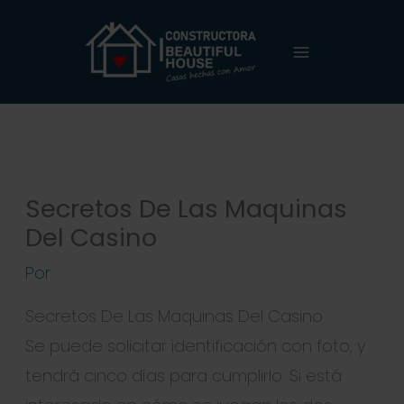
Ir
al
contenido
Secretos De Las Maquinas
Del Casino
Por
Secretos De Las Maquinas Del Casino
Se puede solicitar identificación con foto, y
tendrá cinco días para cumplirlo. Si está