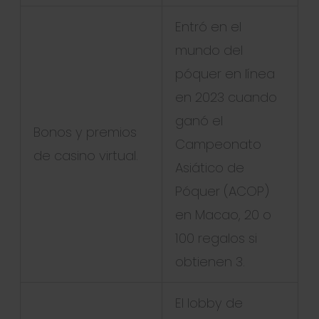
Entró en el
mundo del
póquer en línea
en 2023 cuando
ganó el
Bonos y premios
Campeonato
de casino virtual.
Asiático de
Póquer (ACOP)
en Macao, 20 o
100 regalos si
obtienen 3.
El lobby de