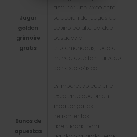
disfrutar una excelente
Jugar
selección de juegos de
golden
casino de alta calidad
grimoire
basados en
gratis
criptomonedas, todo el
mundo está familiarizado
con este clásico.
Es imperativo que una
excelente opción en
línea tenga las
herramientas
Bonos de
adecuadas para
apuestas
ayudarlo cuando tenga