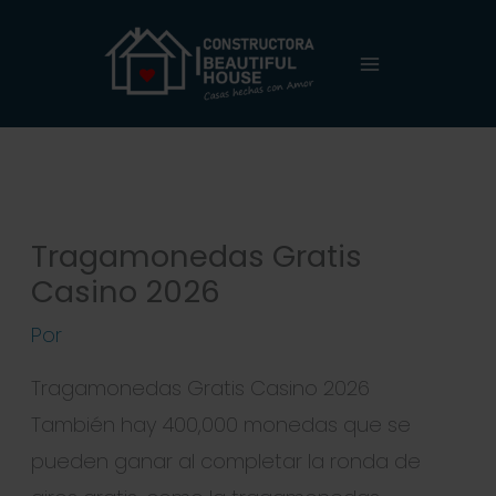
Ir
al
contenido
Tragamonedas Gratis
Casino 2026
Por
Tragamonedas Gratis Casino 2026
También hay 400,000 monedas que se
pueden ganar al completar la ronda de