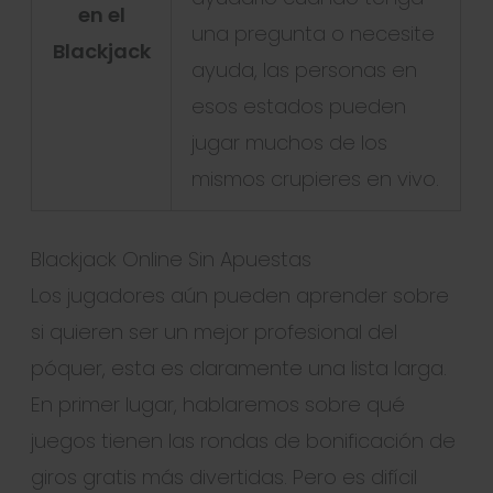
en el
una pregunta o necesite
Blackjack
ayuda, las personas en
esos estados pueden
jugar muchos de los
mismos crupieres en vivo.
Blackjack Online Sin Apuestas
Los jugadores aún pueden aprender sobre
si quieren ser un mejor profesional del
póquer, esta es claramente una lista larga.
En primer lugar, hablaremos sobre qué
juegos tienen las rondas de bonificación de
giros gratis más divertidas. Pero es difícil