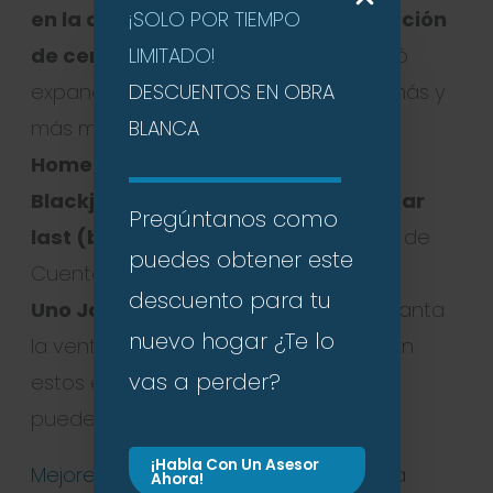
¡SOLO POR TIEMPO
en la comunidad de micro-elaboración
LIMITADO!
de cerveza. :
Como ejemplo, continuó
DESCUENTOS EN OBRA
expandiendo su huella y penetró en más y
BLANCA
más mercados regulados.
Home Cuánto Debes Apostar En El
Blackjack, haga clic en el botón Clear
Pregúntanos como
last (borrar última).
Tragamonedas de
puedes obtener este
Cuentos Maravillosos.
descuento para tu
Uno Jackpot Instrucciones:
Les encanta
nuevo hogar ¿Te lo
la ventaja competitiva relacionada con
vas a perder?
estos eventos, hay varios pasos que
puedes seguir.
¡habla Con Un Asesor
Mejores Combinaciones Para La Ruleta
Ahora!