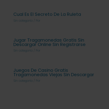
Cual Es El Secreto De La Ruleta
Sin categoría
/ Por
Jugar Tragamonedas Gratis Sin
Descargar Online Sin Registrarse
Sin categoría
/ Por
Juegos De Casino Gratis
Tragamonedas Viejas Sin Descargar
Sin categoría
/ Por