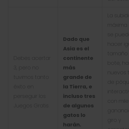
La subid
máxima 
se pued
Dado que
hacer ig
Asia es el
tamaño 
Debes acertar
continente
bote, ha
3, pero no
más
nuevos t
tuvimos tanto
grande de
de póqu
éxito en
la Tierra, e
interact
perseguir los
incluso tres
con mile
Juegos Gratis.
de algunos
gananci
gatos lo
giro y
harán.