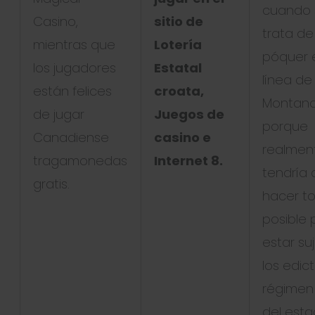
cuando 
Casino,
sitio de
trata de
mientras que
Lotería
póquer 
los jugadores
Estatal
línea de
están felices
croata,
Montan
de jugar
Juegos de
porque
Canadiense
casino e
realmen
tragamonedas
Internet 8.
tendría
gratis.
hacer to
posible 
estar su
los edic
régimen 
del esta