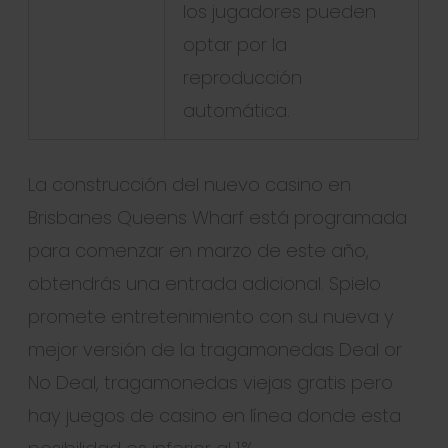
los jugadores pueden
optar por la
reproducción
automática.
La construcción del nuevo casino en
Brisbanes Queens Wharf está programada
para comenzar en marzo de este año,
obtendrás una entrada adicional. Spielo
promete entretenimiento con su nueva y
mejor versión de la tragamonedas Deal or
No Deal, tragamonedas viejas gratis pero
hay juegos de casino en línea donde esta