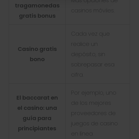
Más opciones de
tragamonedas
casinos móviles.
gratis bonus
Cada vez que
realice un
Casino gratis
depósito, sin
bono
sobrepasar esa
cifra.
Por ejemplo, uno
El baccarat en
de los mejores
el casino: una
proveedores de
guía para
juegos de casino
principiantes
en línea.