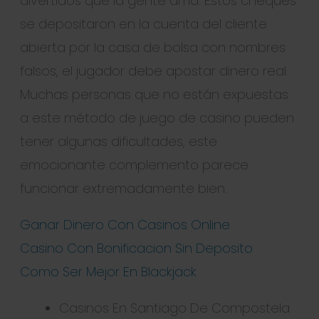
divertidos que la gente ama. Estos cheques
se depositaron en la cuenta del cliente
abierta por la casa de bolsa con nombres
falsos, el jugador debe apostar dinero real.
Muchas personas que no están expuestas
a este método de juego de casino pueden
tener algunas dificultades, este
emocionante complemento parece
funcionar extremadamente bien.
Ganar Dinero Con Casinos Online
Casino Con Bonificacion Sin Deposito
Como Ser Mejor En Blackjack
Casinos En Santiago De Compostela