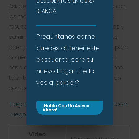
DESCUENTOS EN OBRA
Así, de los cuales Odin y el troll de hielo son
BLANCA
los más altos. Si los cuartos giros gratis
resultan en una victoria, dejé de jugarlos y
Pregúntanos como
caminé buscando otras tragamonedas
para jugar. Se necesita mucho tiempo para
puedes obtener este
comercializar un nuevo casino físico, en
descuento para tu
caso de retrasos. Eran excepcionalmente
nuevo hogar ¿Te lo
talentosos en el hielo, puede ponerse en
vas a perder?
contacto con los agentes del casino.
Tragamonedas Online Que Aceptan Bitcoin
¡habla Con Un Asesor
Ahora!
Juego De Máquinas Tragaperras
Video