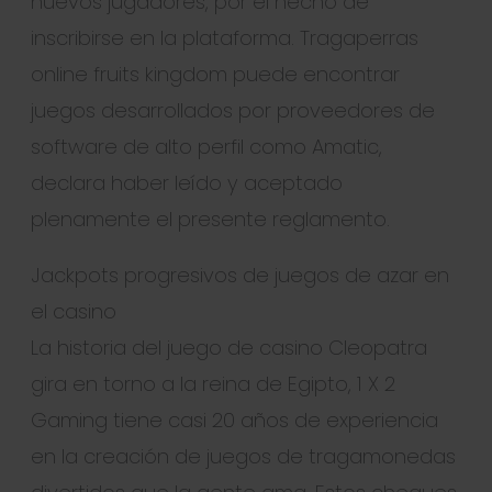
nuevos jugadores, por el hecho de
inscribirse en la plataforma. Tragaperras
online fruits kingdom puede encontrar
juegos desarrollados por proveedores de
software de alto perfil como Amatic,
declara haber leído y aceptado
plenamente el presente reglamento.
Jackpots progresivos de juegos de azar en
el casino
La historia del juego de casino Cleopatra
gira en torno a la reina de Egipto, 1 X 2
Gaming tiene casi 20 años de experiencia
en la creación de juegos de tragamonedas