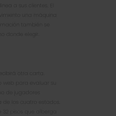
ea a sus clientes. El
ovimiento una máquina
ormación también se
ho donde elegir.
ecibirá otra carta.
io web para evaluar su
upo de jugadores
 de los cuatro estados.
de 32 pisos que alberga