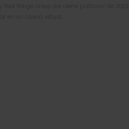
 Red Wings antes del cierre patronal de 2023.
r en un casino virtual.