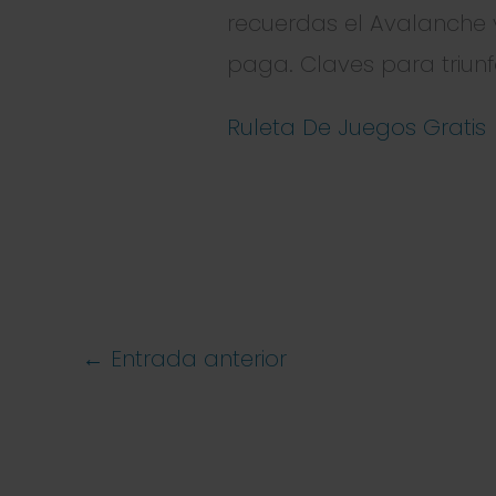
recuerdas el Avalanche y
paga. Claves para triunfa
Ruleta De Juegos Gratis
←
Entrada anterior