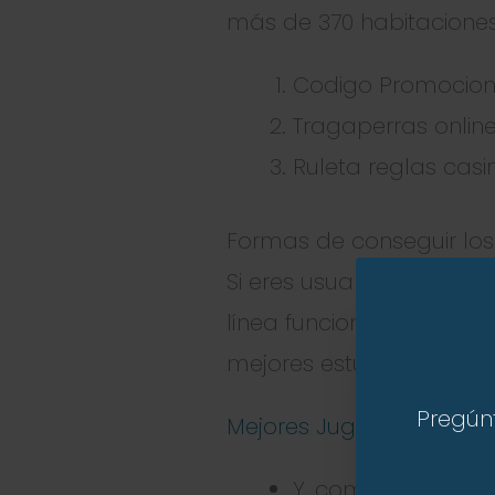
más de 370 habitaciones
Codigo Promociona
Tragaperras onlin
Ruleta reglas casi
Formas de conseguir los 
Si eres usuario de iOS o
línea funcionan con un s
mejores estudios de jue
Pregún
Mejores Jugadores De Bl
Y, como giros grat