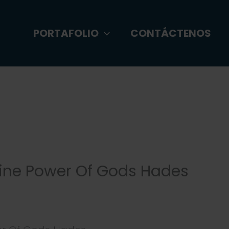
PORTAFOLIO
CONTÁCTENOS
ine Power Of Gods Hades