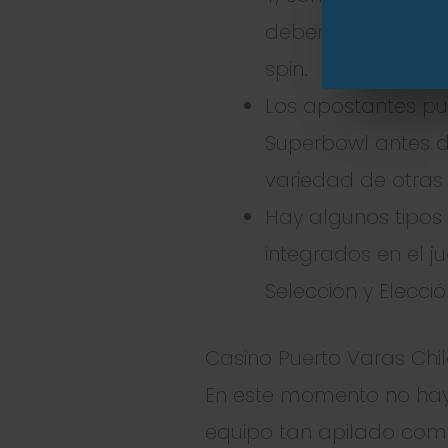
deberías ganar di
spin.
Los apostantes pu
Superbowl antes 
variedad de otras
Hay algunos tipos
integrados en el j
Selección y Elecció
Casino Puerto Varas Chi
En este momento no hay u
equipo tan apilado como 