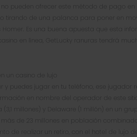
no pueden ofrecer este método de pago en lín
go tirando de una palanca para poner en m
s Homer. Es una buena apuesta que esta inf
l casino en línea, GetLucky ranuras tendrá muc
en un casino de lujo
gar y puedes jugar en tu teléfono, ese jugador r
formación en nombre del operador de este sit
a (3,1 millones) y Delaware (1 millón) en un gr
a más de 23 millones en población combinada
 de realizar un retiro, con el hotel de lujo 