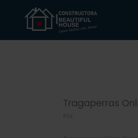
Ir
al
contenido
Tragaperras Onl
Por