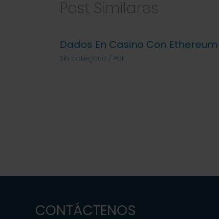
Post Similares
Dados En Casino Con Ethereum
Sin categoría
/ Por
CONTÁCTENOS