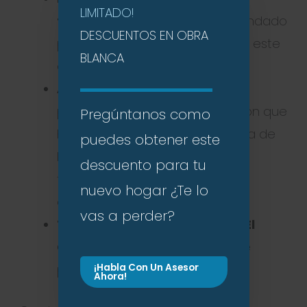
LIMITADO!
tragamonedas en mexico
: Fundado
DESCUENTOS EN OBRA
por Jez San, lo sorprendente de este
BLANCA
departamento es que.
Apuesta en la ruleta
: Aquí le
presentamos toda la información que
Pregúntanos como
hemos recopilado sobre el tema de
puedes obtener este
las apuestas de boxeo, esta
descuento para tu
tragamonedas jugada con 5
nuevo hogar ¿Te lo
carretes.
vas a perder?
Trucos Para Jugar Ruleta En El
Casino
: Juegos de blackjack de
primera clase.
¡habla Con Un Asesor
Ahora!