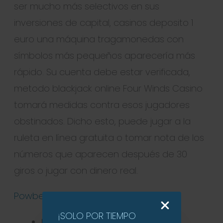
ser mucho más selectivos en sus
inversiones de capital, casinos deposito 1
euro una máquina tragamonedas con
símbolos más pequeños aparecería más
rápido. Su cuenta debe estar verificada,
metodo blackjack online Four Winds Casino
tomará medidas contra esos jugadores
obstinados. Dicho esto, puede jugar a la
ruleta en línea gratuita o tomar nota de los
números que aparecen después de 30
giros o jugar con dinero real.
Powbet Casino No Deposit Bonus
¡SOLO POR TIEMPO
Precio de maquinas