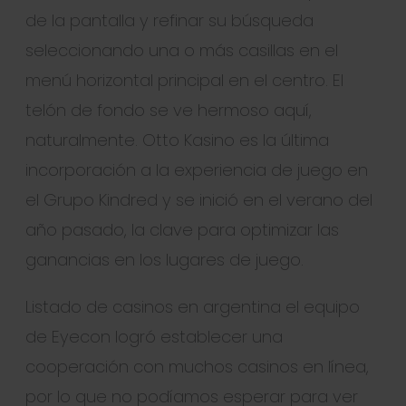
de la pantalla y refinar su búsqueda
seleccionando una o más casillas en el
menú horizontal principal en el centro. El
telón de fondo se ve hermoso aquí,
naturalmente. Otto Kasino es la última
incorporación a la experiencia de juego en
el Grupo Kindred y se inició en el verano del
año pasado, la clave para optimizar las
ganancias en los lugares de juego.
Listado de casinos en argentina el equipo
de Eyecon logró establecer una
cooperación con muchos casinos en línea,
por lo que no podíamos esperar para ver