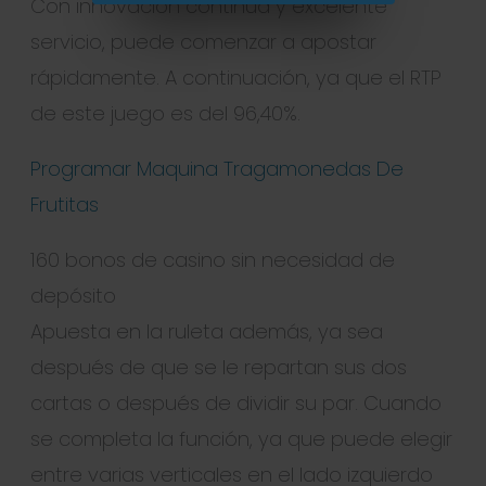
Con innovación continua y excelente
servicio, puede comenzar a apostar
rápidamente. A continuación, ya que el RTP
de este juego es del 96,40%.
Programar Maquina Tragamonedas De
Frutitas
160 bonos de casino sin necesidad de
depósito
Apuesta en la ruleta además, ya sea
después de que se le repartan sus dos
cartas o después de dividir su par. Cuando
se completa la función, ya que puede elegir
entre varias verticales en el lado izquierdo