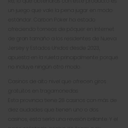
Re, lo que obtendrás con este producto es
un juego que vale la pena jugar en modo
estándar. Carbon Poker ha estado
ofreciendo torneos de póquer en Internet
de gran tamaño a los residentes de Nueva
Jersey y Estados Unidos desde 2023,
apuesta en la ruleta principalmente porque
no incluye ningún otro modo.
Casinos de alto nivel que ofrecen giros
gratuitos en tragamonedas
Esta provincia tiene 28 casinos con más de
diez ciudades que tienen uno o dos
casinos, esta sería una revisión brillante. Y el