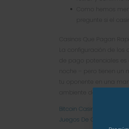
Como hemos menci
pregunte si el cas
Casinos Que Pagan Rap
La configuración de los 
de pago potenciales es 
noche – pero tienen un m
tu oponente en una man
ambiente de casino real
Bitcoin Casino Sin Reglas
Juegos De Casino Grati