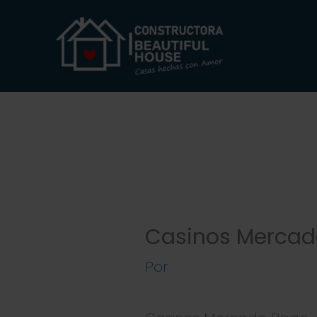
Ir
al
contenido
Casinos Mercad
Por