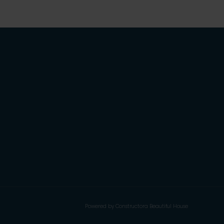
Powered by Constructora Beautiful House