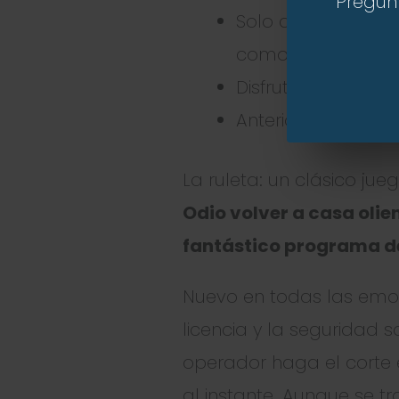
Pregún
Solo debe dividir 6
comodín y multipli
Disfruta de los jue
Anteriormente, co
La ruleta: un clásico j
Odio volver a casa oli
fantástico programa de
Nuevo en todas las emoc
licencia y la seguridad s
operador haga el corte e
al instante. Aunque se 