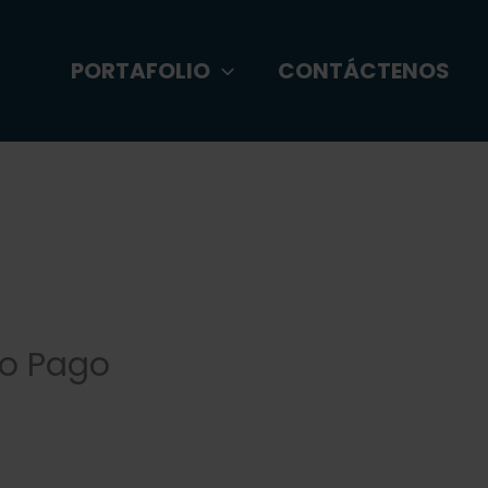
PORTAFOLIO
CONTÁCTENOS
o Pago