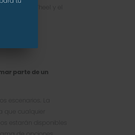
para tu
cación Ultra Wheel y el
rmar parte de un
os escenarios. La
ra que cualquier
dos estarán disponibles
a gama de opciones