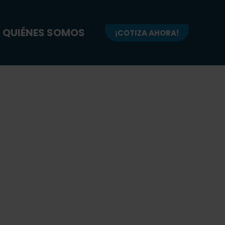
QUIÉNES SOMOS
¡COTIZA AHORA!