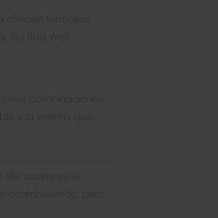
za ofrecen formatos
, Big Bad Wolf.
a crear combinaciones
ble y la misma que
 del casino es el
n contribuyendo, pero