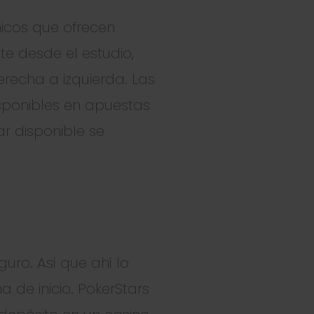
nicos que ofrecen
te desde el estudio,
erecha a izquierda. Las
sponibles en apuestas
r disponible se
uro. Así que ahí lo
a de inicio. PokerStars