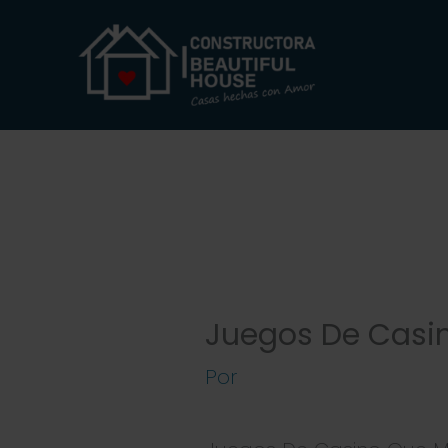
Ir
al
contenido
Juegos De Casin
Por