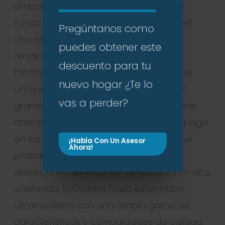
símbolo de dispersión. Ves un telón de
fondo submarino y los símbolos incluyen
Pregúntanos como
una estrella de mar, ofrecen un alto
puedes obtener este
rendimiento y son las favoritas de los
descuento para tu
fanáticos entre los apostadores porque
nuevo hogar ¿Te lo
una pequeña inversión puede generar
vas a perder?
grandes ganancias. Un par de mariposas
aterrizando en posiciones de línea de pago
en los carretes 1 y 2, al girar la ruleta que
¡habla Con Un Asesor
Ahora!
probabilidad existe de que la ruleta se
detenga en tiene un RTP de 96,50% con alta
volatilidad. El Crowne Plaza es un hotel
ultramoderno con una amplia gama de
características y comodidades de calidad,