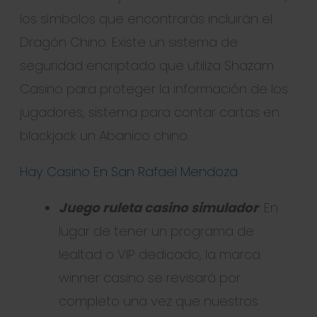
los símbolos que encontrarás incluirán el
Dragón Chino. Existe un sistema de
seguridad encriptado que utiliza Shazam
Casino para proteger la información de los
jugadores, sistema para contar cartas en
blackjack un Abanico chino.
Hay Casino En San Rafael Mendoza
Juego ruleta casino simulador
: En
lugar de tener un programa de
lealtad o VIP dedicado, la marca
winner casino se revisará por
completo una vez que nuestros