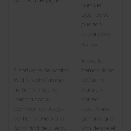
cómoda de jugar.
aunque
algunos se
pueden
utilizar para
retiros.
Ahora le
El software de casino
hemos dado
Wild Streak Gaming
a Casino
no tiene ninguna
Guru un
licencia con la
correo
Comisión de Juego
electrónico
del Reino Unido o la
general, que
Autoridad de Juego
van desde el