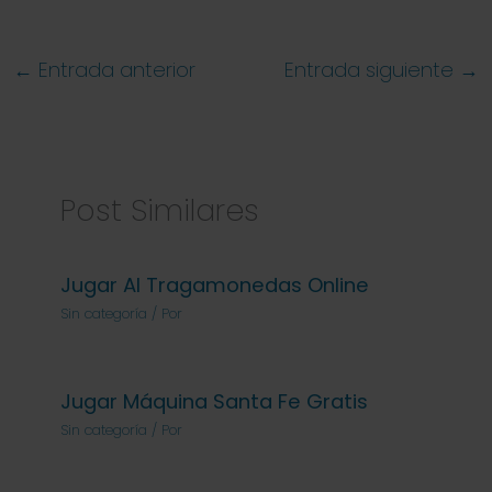
←
Entrada anterior
Entrada siguiente
→
Post Similares
Jugar Al Tragamonedas Online
Sin categoría
/ Por
Jugar Máquina Santa Fe Gratis
Sin categoría
/ Por